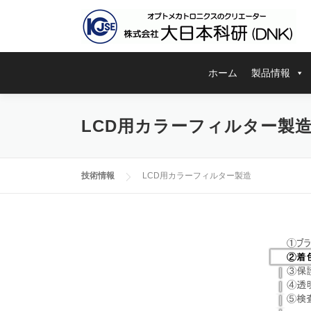
コ
ン
テ
ン
ツ
ホーム
製品情報
へ
ス
キ
LCD用カラーフィルター製
ッ
プ
技術情報
LCD用カラーフィルター製造