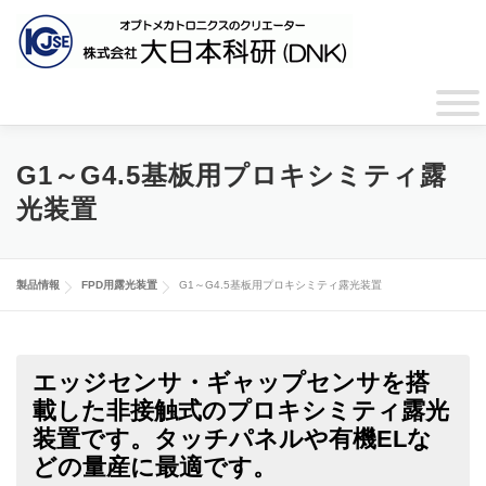
コ
ン
テ
ン
ツ
ENGLISH
CHINESE
へ
ス
キ
G1～G4.5基板用プロキシミティ露
ッ
光装置
プ
製品情報
FPD用露光装置
G1～G4.5基板用プロキシミティ露光装置
エッジセンサ・ギャップセンサを搭
載した非接触式のプロキシミティ露光
装置です。タッチパネルや有機ELな
どの量産に最適です。