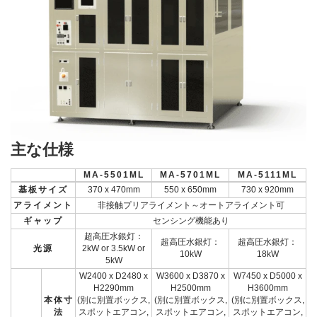
主な仕様
MA-5501ML
MA-5701ML
MA-5111ML
基板サイズ
370 x 470mm
550 x 650mm
730 x 920mm
アライメント
非接触プリアライメント～オートアライメント可
ギャップ
センシング機能あり
超高圧水銀灯：
超高圧水銀灯：
超高圧水銀灯：
光源
2kW or 3.5kW or
10kW
18kW
5kW
W2400 x D2480 x
W3600 x D3870 x
W7450 x D5000 x
H2290mm
H2500mm
H3600mm
本体寸
(別に別置ボックス,
(別に別置ボックス,
(別に別置ボックス,
法
スポットエアコン,
スポットエアコン,
スポットエアコン,