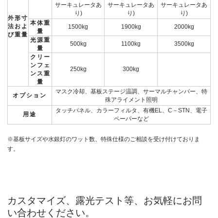
サーキュレータあ
サーキュレータあ
サーキュレータあ
り)
り)
り)
外形寸
本体重
法およ
1500kg
1900kg
2000kg
量
び重量
光源重
500kg
1100kg
3500kg
量
クリー
ンフェ
250kg
300kg
ンス重
量
マスク冷却、基板ステージ温調、サーマルチャンバー、特
オプション
殊アライメント照明
タッチパネル、カラーフィルタ、有機EL、C－STN、電子
用途
ペーパーなど
※基板サイズや水銀灯のワット数、特殊仕様のご相談を受け付けておりま
す。
カスタマイズ、露光テスト等、お気軽にお問
い合わせください。